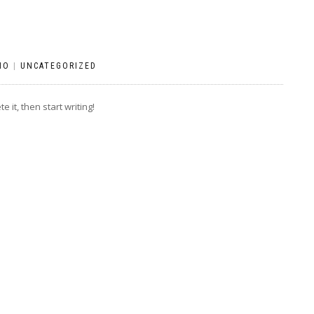
IO
|
UNCATEGORIZED
 it, then start writing!