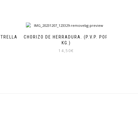
STRELLA
CHORIZO DE HERRADURA. (P.V.P. POR
KG.)
14,50
€