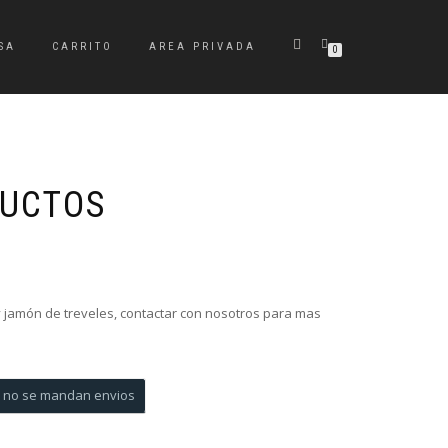
SA
CARRITO
AREA PRIVADA
0
DUCTOS
 jamón de treveles, contactar con nosotros para mas
re no se mandan envios